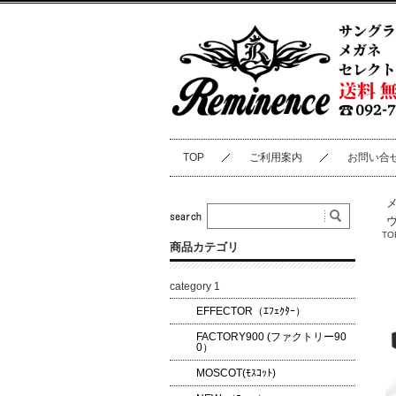
TOP
ご利用案内
お問い合
TO
商品カテゴリ
category 1
EFFECTOR（ｴﾌｪｸﾀｰ）
FACTORY900 (ファクトリー90
0）
MOSCOT(ﾓｽｺｯﾄ)