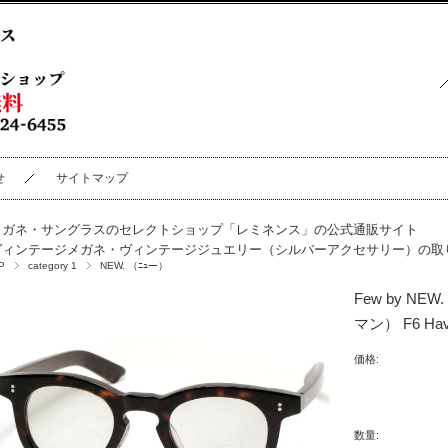
せ
サイトマップ
メガネ・サングラスのセレクトショップ「レミネンス」の公式通販サイト
ヴィンテージメガネ・ヴィンテージジュエリー（シルバーアクセサリー）の取
P
category 1
NEW. （ﾆｭー）
Few by N
マン） F6 H
価格:
数量: