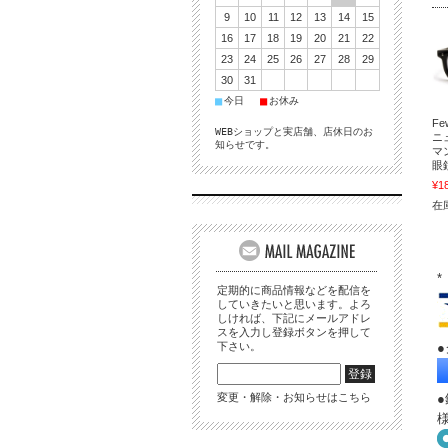
9
10
11
12
13
14
15
16
17
18
19
20
21
22
23
24
25
26
27
28
29
30
31
■
■
今日
お休み
Fe
WEBショップと実店舗、店休日のお
ニ
知らせです。
マン
眼
¥1
在庫
定期的に商品情報などを配信を
していきたいと思います。よろ
しければ、下記にメールアドレ
スを入力し登録ボタンを押して
下さい。
変更・解除・お知らせはこちら