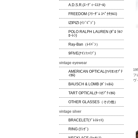
A.D.S.R.(ｴｰﾃﾞｨｰｴｽｱｰﾙ)
FREEDOM (ﾌﾘｰﾀﾞﾑ ｽﾍﾟｸﾀｸﾙｽ)
IZIPIZI (ｲｼﾞﾋﾟｼﾞ)
POLO RALPH LAUREN (ﾎﾟﾛ ﾗﾙﾌ
ﾛｰﾚﾝ)
Ray-Ban（ﾚｲﾊﾞﾝ）
9FIVE(ﾅｲﾝﾌｧｲﾌﾞ)
vintage eyewear
1
AMERICAN OPTICAL(ｱﾒﾘｶﾝｵﾌﾟﾃ
ｨｶﾙ)
フ
ヴ
BAUSCH & LOMB (ﾎﾞｼｭﾛﾑ)
TART OPTICAL(ﾀｰﾄｵﾌﾟﾃｨｶﾙ)
OTHER GLASSES（その他）
vintage silver
BRACELET(ﾌﾞﾚｽﾚｯﾄ)
RING (ﾘﾝｸﾞ)