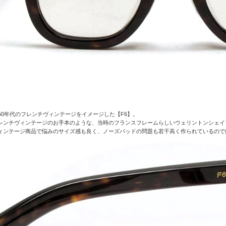
950年代のフレンチヴィンテージをイメージした【F6】。
レンチヴィンテージのお手本のような、当時のフランスフレームらしいウェリントンシェイ
ィンテージ商品で悩みのサイズ感も良く、ノーズパッドの問題も若干高く作られているので