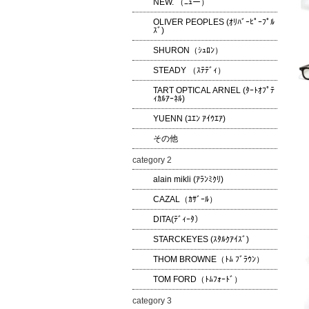
NEW. （ﾆｭー）
OLIVER PEOPLES (ｵﾘﾊﾞｰﾋﾟｰﾌﾟﾙ
ｽﾞ)
SHURON（ｼｭﾛﾝ）
STEADY （ｽﾃﾃﾞｨ）
TART OPTICAL ARNEL (ﾀｰﾄｵﾌﾟﾃ
ｨｶﾙｱｰﾈﾙ)
YUENN (ﾕｴﾝ ｱｲｳｴｱ)
その他
category 2
alain mikli (ｱﾗﾝﾐｸﾘ)
CAZAL（ｶｻﾞｰﾙ）
DITA(ﾃﾞｨｰﾀ）
STARCKEYES (ｽﾀﾙｸｱｲｽﾞ)
THOM BROWNE（ﾄﾑ ﾌﾞﾗｳﾝ）
TOM FORD（ﾄﾑﾌｫｰﾄﾞ）
category 3