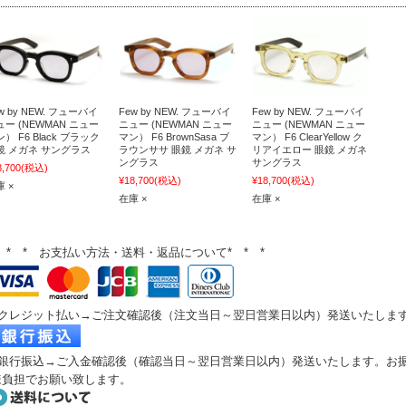
w by NEW. フューバイ
Few by NEW. フューバイ
Few by NEW. フューバイ
ュー (NEWMAN ニュー
ニュー (NEWMAN ニュー
ニュー (NEWMAN ニュー
） F6 Black ブラック
マン） F6 BrownSasa ブ
マン） F6 ClearYellow ク
鏡 メガネ サングラス
ラウンササ 眼鏡 メガネ サ
リアイエロー 眼鏡 メガネ
ングラス
サングラス
8,700
(税込)
¥18,700
(税込)
¥18,700
(税込)
 ×
在庫 ×
在庫 ×
* * * お支払い方法・送料・返品について* * *
●クレジット払い→ご注文確認後（注文当日～翌日営業日以内）発送いたしま
●銀行振込→ご入金確認後（確認当
日～翌日営業日以内
）発送いたします。
お
様負担でお願い致します。