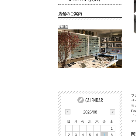
NECKLACE (ﾈｯｸﾚｽ)
店舗のご案内
福岡店
フ
サイ
※
F
2026/08
「
ア
日
月
火
水
木
金
土
1
関
2
3
4
5
6
7
8