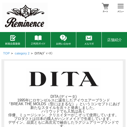
店舗紹介
TOP
>
category 2
>
DITA(ﾃﾞｨｰﾀ）
DITA (ディータ)
1995年にロサンゼルスに誕生したアイウエアーブランド
『BREAK THE MOLDS（型にはまるな）』というコンセプトにあげ
新たなスタイルを次々と発表しました。
ハリウッドでも人気は高く
俳優、ミュージシャン、クリエイターがこぞって使用しています。
プロダクトは日本の職人がハンドメイドで生産しています。
デザイン、品質ともに高次元で融合したラグジュアリーブランドで
す。