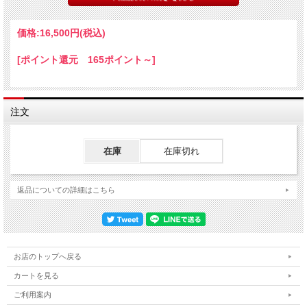
サイズ/50-21-145 (レンズ横幅 - 鼻幅 - テンプル長さ)
価格:
16,500円
(税込)
※メガネケースのカラーにつきまして、予告なく変更する場合があります。
[ポイント還元 165ポイント～]
few(フュー)は、NEW.(ニュー)からの派生ブランドです。
「ユーロヴィンテージからのインスプレーションによって生まれたタイムレスなス
タイルを提案するコレクションライン」がコンセプト。
注文
アパレルのトレンドがフレンチ系のヴィンテージやミリタリーテイストになってい
ることから、fewのアイウエアも注目されています。
在庫
在庫切れ
返品についての詳細はこちら
お店のトップへ戻る
カートを見る
ご利用案内